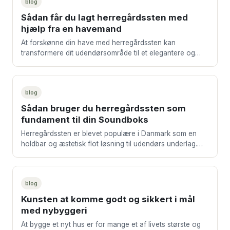
blog
Sådan får du lagt herregårdssten med
hjælp fra en havemand
At forskønne din have med herregårdssten kan
transformere dit udendørsområde til et elegantere og
mere funktionelt rum. Mange husejere drømmer om en
flot s
blog
Sådan bruger du herregårdssten som
fundament til din Soundboks
Herregårdssten er blevet populære i Danmark som en
holdbar og æstetisk flot løsning til udendørs underlag.
Men vidste du, at disse sten også kan være det p
blog
Kunsten at komme godt og sikkert i mål
med nybyggeri
At bygge et nyt hus er for mange et af livets største og