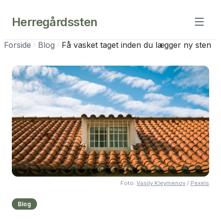
Herregårdssten
Forside
Blog
Få vasket taget inden du lægger ny sten
Foto:
Vasily Kleymenov
/
Pexels
Blog