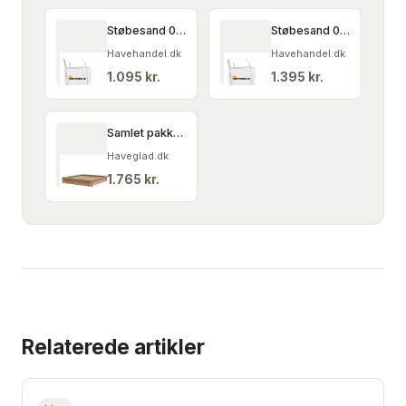
Støbesand 0-4 mm. (vasket sand)
Støbesand 0-4 mm. (vasket sand)
Havehandel.dk
Havehandel.dk
1.095
kr.
1.395
kr.
Samlet pakke: Sandkasse i lærketræ inkl. 350kg vasket strandsand
Haveglad.dk
1.765
kr.
Relaterede artikler