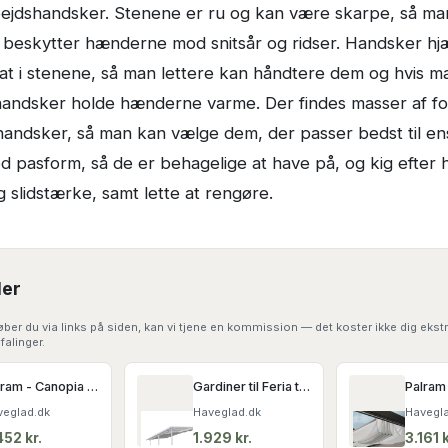
bejdshandsker. Stenene er ru og kan være skarpe, så ma
 beskytter hænderne mod snitsår og ridser. Handsker hj
at i stenene, så man lettere kan håndtere dem og hvis ma
l handsker holde hænderne varme. Der findes masser af fo
handsker, så man kan vælge dem, der passer bedst til en
od pasform, så de er behagelige at have på, og kig efter
 slidstærke, samt lette at rengøre.
ler
ber du via links på siden, kan vi tjene en kommission — det koster ikke dig ekstr
falinger.
Palram - Canopia STOCKHOLM gardiner til terrasseoverdækning 3,4x3,7m
Gardiner til Feria terrasseoverdækning 9 m2 (3x3,05 m)
veglad.dk
Haveglad.dk
Havegla
452
kr.
1.929
kr.
3.161
k