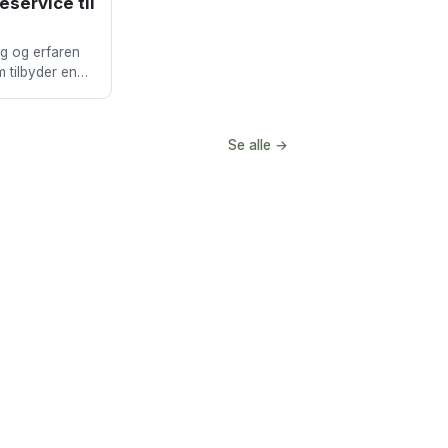
eservice til
ig og erfaren
 tilbyder en
rvice til både
Se alle →