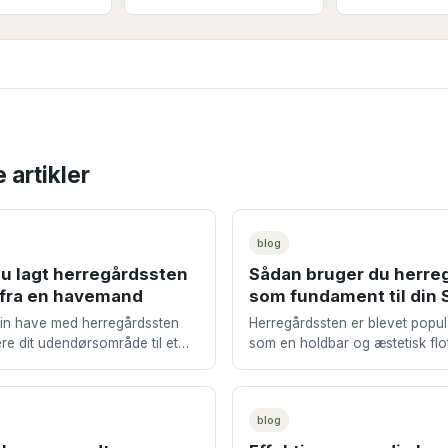
 artikler
blog
du lagt herregårdssten
Sådan bruger du herre
 fra en havemand
som fundament til din
din have med herregårdssten
Herregårdssten er blevet popu
re dit udendørsområde til et
som en holdbar og æstetisk flot 
mere funktionelt rum. Mange
udendørs underlag. Men vidste 
er om en flot s
sten også kan være det p
blog