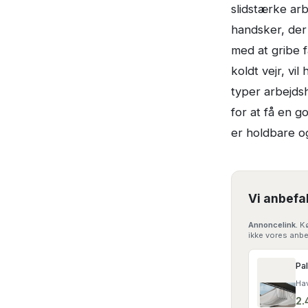
slidstærke ar
handsker, der
med at gribe f
koldt vejr, vi
typer arbejds
for at få en g
er holdbare og
Vi anbefa
Annoncelink.
Kø
ikke vores anbe
Ha
2.