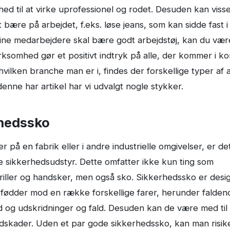
hed til at virke uprofessionel og rodet. Desuden kan visse
t bære på arbejdet, f.eks. løse jeans, som kan sidde fast 
dine medarbejdere skal bære godt arbejdstøj, kan du være
virksomhed gør et positivt indtryk på alle, der kommer i 
 hvilken branche man er i, findes der forskellige typer af 
 denne har artikel har vi udvalgt nogle stykker.
rhedssko
r på en fabrik eller i andre industrielle omgivelser, er det
e sikkerhedsudstyr. Dette omfatter ikke kun ting som
iller og handsker, men også sko. Sikkerhedssko er design
 fødder mod en række forskellige farer, herunder falde
ød og udskridninger og fald. Desuden kan de være med til
odskader. Uden et par gode sikkerhedssko, kan man risike