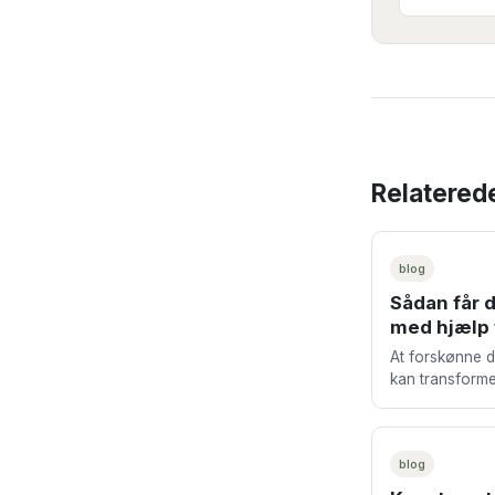
Relaterede
blog
Sådan får 
med hjælp
At forskønne 
kan transforme
elegantere og 
husejere drømm
blog