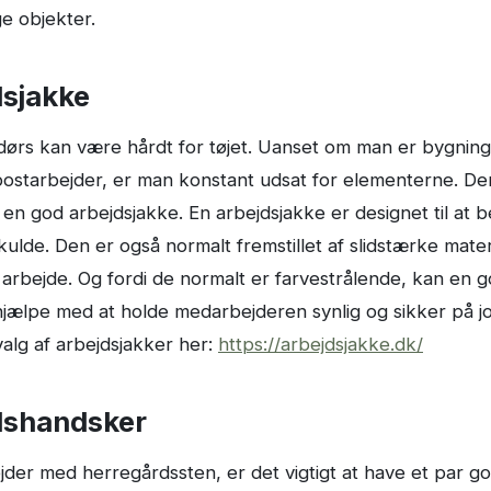
e objekter.
dsjakke
ørs kan være hårdt for tøjet. Uanset om man er bygning
postarbejder, er man konstant udsat for elementerne. Der
e en god arbejdsjakke. En arbejdsjakke er designet til at
kulde. Den er også normalt fremstillet af slidstærke mater
t arbejde. Og fordi de normalt er farvestrålende, kan en 
hjælpe med at holde medarbejderen synlig og sikker på j
valg af arbejdsjakker her:
https://arbejdsjakke.dk/
dshandsker
jder med herregårdssten, er det vigtigt at have et par g