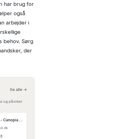
n har brug for
ælper også
n arbejder i
rskellige
s behov. Sørg
 handsker, der
Se alle →
a og påvirker
Palram - Canopia STOCKHOLM gardiner til terrasseoverdækning 3,4x5,2m
d.dk
r.