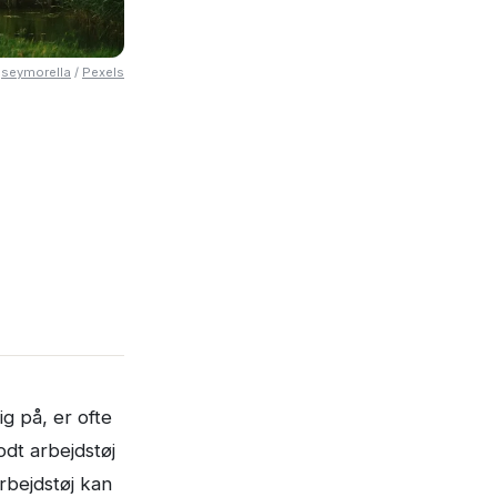
seymorella
/
Pexels
g på, er ofte
dt arbejdstøj
rbejdstøj kan