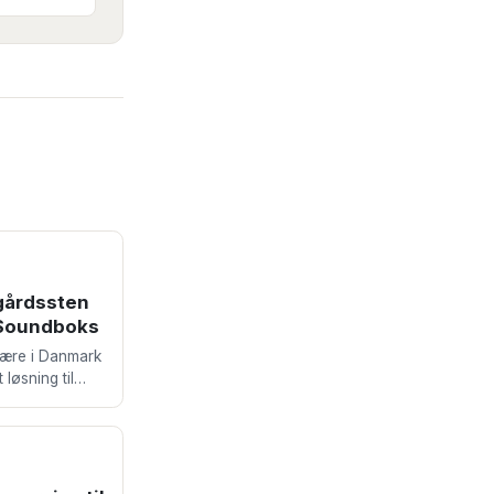
gårdssten
 Soundboks
lære i Danmark
løsning til
du, at disse