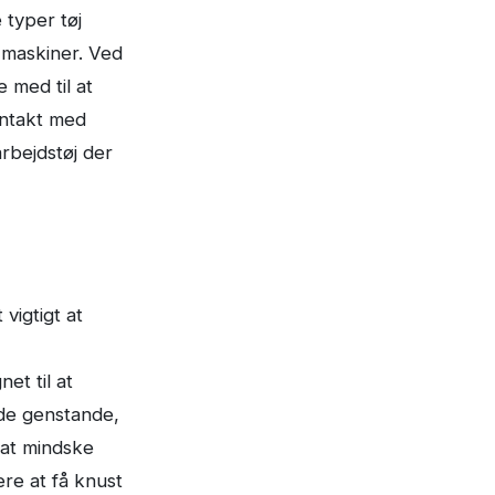
 typer tøj
i maskiner. Ved
 med til at
kontakt med
arbejdstøj der
 vigtigt at
et til at
nde genstande,
 at mindske
re at få knust