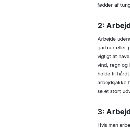
fødder af tung
2: Arbej
Arbejde udend
gartner eller 
vigtigt at hav
vind, regn og 
holde til hård
arbejdsjakke 
se et stort ud
3: Arbej
Hvis man arbe