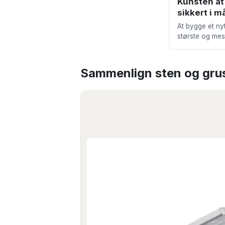
Kunsten a
sikkert i 
At bygge et nyt
største og mes
kræver grundi
overvejelser o
Sammenlign
sten og gru