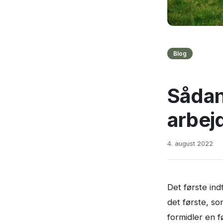
Blog
Sådan
arbejd
4. august 2022
Det første ind
det første, s
formidler en f