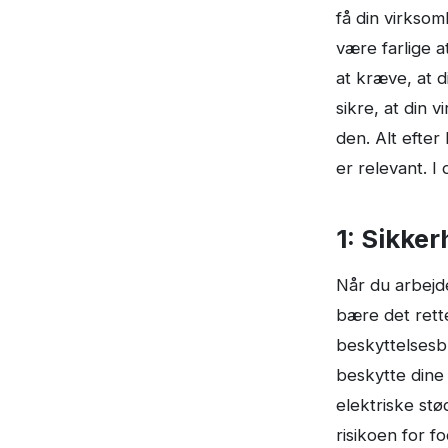
få din virksom
være farlige a
at kræve, at 
sikre, at din 
den. Alt efter
er relevant. I
1: Sikke
Når du arbejde
bære det rett
beskyttelsesbr
beskytte dine
elektriske st
risikoen for f