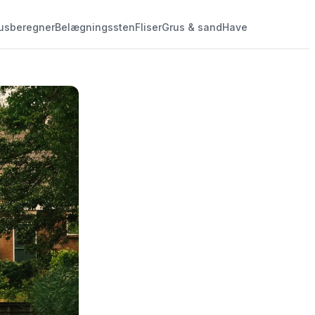
usberegner
Belægningssten
Fliser
Grus & sand
Have