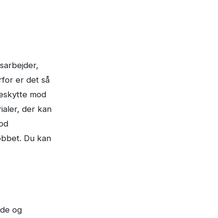
sarbejder,
for er det så
 beskytte mod
ialer, der kan
god
obbet. Du kan
ode og