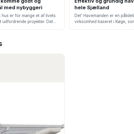
t komme godt og
Effektiv og grundig hav
mål med nybyggeri
hele Sjælland
 hus er for mange et af livets
Det' Havemanden er en pålidel
t udfordrende projekter. Det
virksomhed baseret i Køge, som
g planlægning, omhyggelige
bred vifte af gartner og havese
g en solid ø
private, foreninger og
s